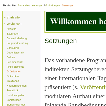
Sie sind hier:
Startseite
/
Leistungen
/
Gründungen
/
Setzungen
» Startseite
» Leistungen
Altlasten
Baugruben
Bauwerkshebung
Setzungen
Baugrundberatung
Consulting
Deponietechnik
Erdbau
Das vorhandene Program
Felsmechanik
Finite Elemente
indirekten Setzungsbere
Gründungen
einer internationalen Ta
Gutachten
Injektionen
präsentiert (s.
Veröffent
Nachgründungen
Probalistik
modularen Aufbau einer
Rohrleitungsbau
Sanierungen
folgende Randbedingung
Sicherheitsindex