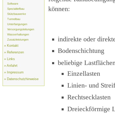
Software
können:
Spezialtiefbau
Stützbauwerke
Tunnelbau
Unterfangungen
Versorgungsleitungen
Wasserhaltungen
indirekte oder direk
Zusatzleistungen
» Kontakt
Bodenschichtung
» Referenzen
» Links
beliebige Lastfläche
» Anfahrt
Einzellasten
» Impressum
» Datenschutzhinweise
Linien- und Strei
Rechtsecklasten
Dreieckförmige L