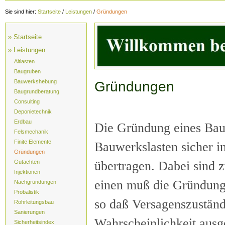
Sie sind hier:
Startseite
/
Leistungen
/
Gründungen
» Startseite
» Leistungen
Altlasten
Baugruben
Bauwerkshebung
Gründungen
Baugrundberatung
Consulting
Deponietechnik
Erdbau
Die Gründung eines Bau
Felsmechanik
Finite Elemente
Bauwerkslasten sicher i
Gründungen
übertragen. Dabei sind 
Gutachten
Injektionen
einen muß die Gründung 
Nachgründungen
Probalistik
so daß Versagenszuständ
Rohrleitungsbau
Sanierungen
Wahrscheinlichkeit aus
Sicherheitsindex