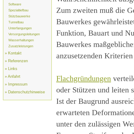
Software
Zum zweiten muß die Ge
Spezialtiefbau
Stützbauwerke
Bauwerkes gewährleistet
Tunnelbau
Unterfangungen
Funktion, Bauart und N
Versorgungsleitungen
Wasserhaltungen
Bauwerkes maßgeblichen
Zusatzleistungen
» Kontakt
anzusetzenden Kriterien
» Referenzen
» Links
Flachgründungen
vertei
» Anfahrt
» Impressum
oder Stützen und leiten 
» Datenschutzhinweise
Ist der Baugrund ausreic
erwarteten Deformatione
unter den zulässigen We